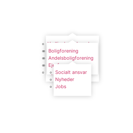
Vedligeholdelsesplan
Service
Boligforening
Reparation
Andelsboligforening
Modernisering
Ejerforening
Ny elevator/lift
Socialt ansvar
Nyheder
Jobs