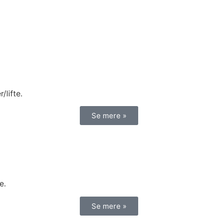
/lifte.
Se mere »
e.
Se mere »