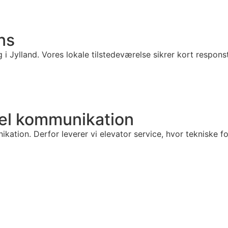
ns
g i Jylland. Vores lokale tilstedeværelse sikrer kort respo
nel kommunikation
ation. Derfor leverer vi elevator service, hvor tekniske for