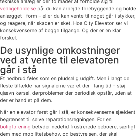
tekniske anlæg er der to måder at forholde sig til
vedligeholdelse
på: du kan arbejde forebyggende og holde
anlægget i form – eller du kan vente til noget går i stykker,
og reagere, når skaden er sket. Hos City Elevator ser vi
konsekvenserne af begge tilgange. Og der er en klar
forskel.
De usynlige omkostninger
ved at vente til elevatoren
går i stå
Et nedbrud føles som en pludselig udgift. Men i langt de
fleste tilfælde har signalerne været der i lang tid – støj,
ujævn kørsel, dørproblemer der periodisk opstår, uden at
der er handlet på dem.
Når en elevator først går i stå, er konsekvenserne sjældent
begrænset til selve reparationsregningen. For en
boligforening
betyder nedetid frustrerede beboere, særligt
dem med mobilitetsbehov, og bestyrelsen, der skal